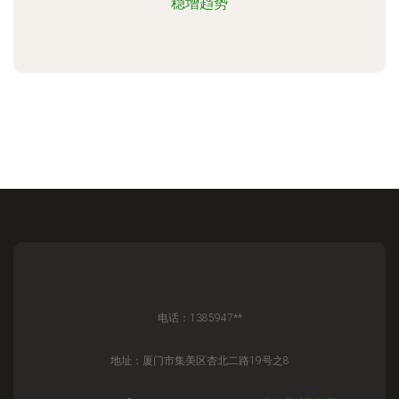
稳增趋势
电话：1385947**
地址：厦门市集美区杏北二路19号之8