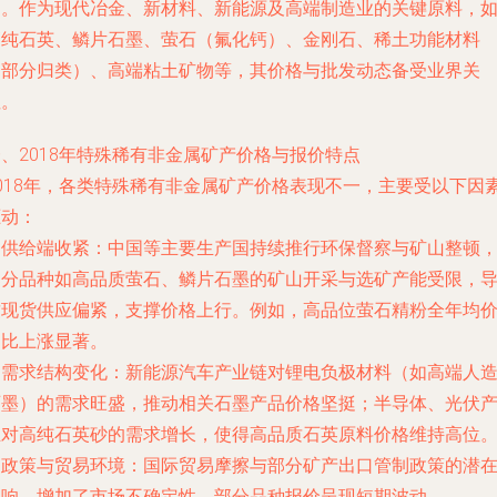
局。作为现代冶金、新材料、新能源及高端制造业的关键原料，
高纯石英、鳞片石墨、萤石（氟化钙）、金刚石、稀土功能材料
（部分归类）、高端粘土矿物等，其价格与批发动态备受业界关
注。
、2018年特殊稀有非金属矿产价格与报价特点
2018年，各类特殊稀有非金属矿产价格表现不一，主要受以下因
驱动：
. 供给端收紧：中国等主要生产国持续推行环保督察与矿山整顿
部分品种如高品质萤石、鳞片石墨的矿山开采与选矿产能受限，
致现货供应偏紧，支撑价格上行。例如，高品位萤石精粉全年均
同比上涨显著。
. 需求结构变化：新能源汽车产业链对锂电负极材料（如高端人
石墨）的需求旺盛，推动相关石墨产品价格坚挺；半导体、光伏
业对高纯石英砂的需求增长，使得高品质石英原料价格维持高位
. 政策与贸易环境：国际贸易摩擦与部分矿产出口管制政策的潜
影响，增加了市场不确定性，部分品种报价呈现短期波动。