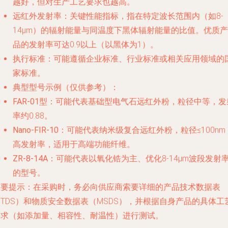
越好，但对生产工艺要求也越高。
远红外发射率
：关键性能指标，指在特定波长范围内（如8-
14μm）的辐射能量与同温度下黑体辐射能量的比值。优质产
品的发射率可达0.9以上（以黑体为1）。
执行标准
：可能遵循企业标准、行业标准或相关应用领域的
家标准。
典型型号示例（仅供参考）
：
FAR-01型
：可能代表基础型电气石远红外粉，粒径中等，发
率约0.88。
Nano-FIR-10
：可能代表纳米级复合远红外粉，粒径≤100nm
高发射率，适用于高端功能纤维。
ZR-8-14A
：可能代表以氧化锆为主、优化8-14μm波段发射
的型号。
重要提示
：在采购时，务必向供应商索要详细的产品技术数据表
TDS）和物质安全数据表（MSDS），并根据自身产品的具体工
要求（如添加量、相容性、耐温性）进行测试。