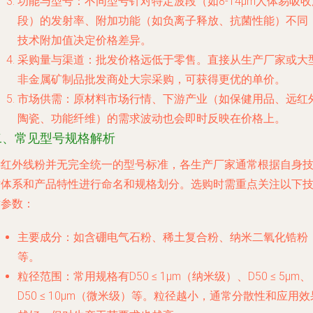
功能与型号
：不同型号针对特定波段（如8-14μm人体易吸收
段）的发射率、附加功能（如负离子释放、抗菌性能）不同
技术附加值决定价格差异。
采购量与渠道
：批发价格远低于零售。直接从生产厂家或大
非金属矿制品批发商处大宗采购，可获得更优的单价。
市场供需
：原材料市场行情、下游产业（如保健用品、远红
陶瓷、功能纤维）的需求波动也会即时反映在价格上。
二、常见型号规格解析
远红外线粉并无完全统一的型号标准，各生产厂家通常根据自身
术体系和产品特性进行命名和规格划分。选购时需重点关注以下
术参数：
主要成分
：如含硼电气石粉、稀土复合粉、纳米二氧化锆粉
等。
粒径范围
：常用规格有D50 ≤ 1μm（纳米级）、D50 ≤ 5μm、
D50 ≤ 10μm（微米级）等。粒径越小，通常分散性和应用效